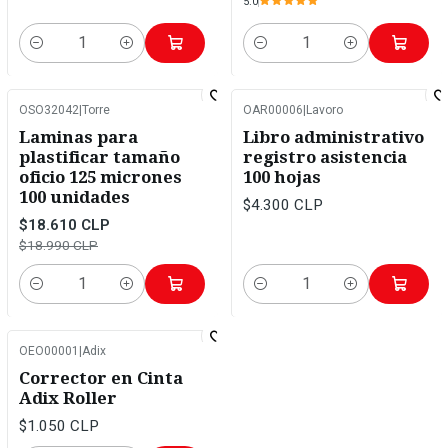
5.0
Cantidad
Cantidad
OSO32042
|
Torre
OAR00006
|
Lavoro
-2%
OFF
Laminas para
Libro administrativo
plastificar tamaño
registro asistencia
oficio 125 micrones
100 hojas
100 unidades
$4.300 CLP
$18.610 CLP
$18.990 CLP
Cantidad
Cantidad
OEO00001
|
Adix
Corrector en Cinta
Adix Roller
$1.050 CLP