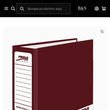
Inicio
OFICINA
Archivos y Registros
Sistemas de archivo y organizador
Archivador Oficio Ancho Burdeo