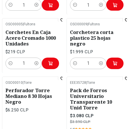
Cantidad
Cantidad
OSO00005
|
Fultons
OSO00009
|
Fultons
Corchetes En Caja
Corchetera corta
Acero Cromado 1000
plastico 25 hojas
Unidades
negro
$219 CLP
$1.999 CLP
Cantidad
Cantidad
OSO00010
|
Torre
EEE35728
|
Torre
-14%
OFF
Perforador Torre
Pack de Forros
Mediano 8 30 Hojas
Universitario
Negro
Transparente 10
Unid Torre
$6.250 CLP
$3.080 CLP
$3.590 CLP