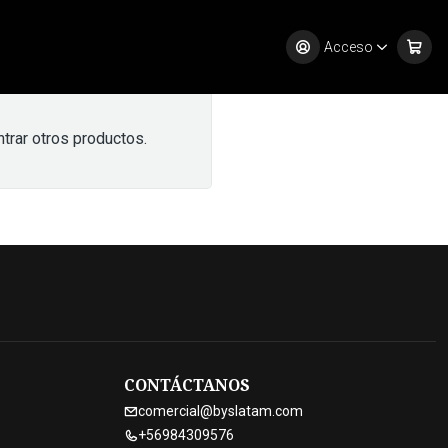
Acceso
trar otros productos.
CONTÁCTANOS
comercial@byslatam.com
+56984309576