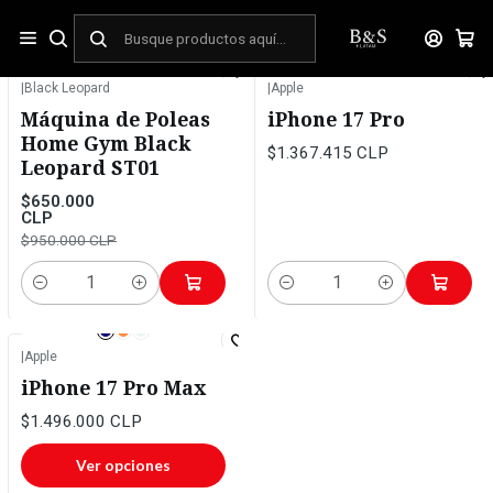
Inicio
OFERTAS
|
Black Leopard
|
Apple
-32%
OFF
Máquina de Poleas
iPhone 17 Pro
Home Gym Black
$1.367.415 CLP
Leopard ST01
$650.000
CLP
$950.000 CLP
Cantidad
Cantidad
|
Apple
iPhone 17 Pro Max
$1.496.000 CLP
Ver opciones