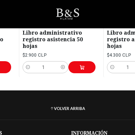
Inicio
OFICINA
Archivos y Registros
Libros de Registro y Calendario
OAR00005
|
Auca
OAR00006
|
Lavo
Libro administrativo
Libro adm
io
registro asistencia 50
registro a
hojas
hojas
$2.900 CLP
$4.300 CLP
Cantidad
Cantidad
VOLVER ARRIBA
S
INFORMACIÓN