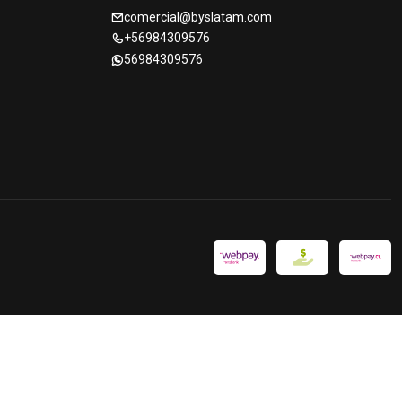
comercial@byslatam.com
+56984309576
56984309576