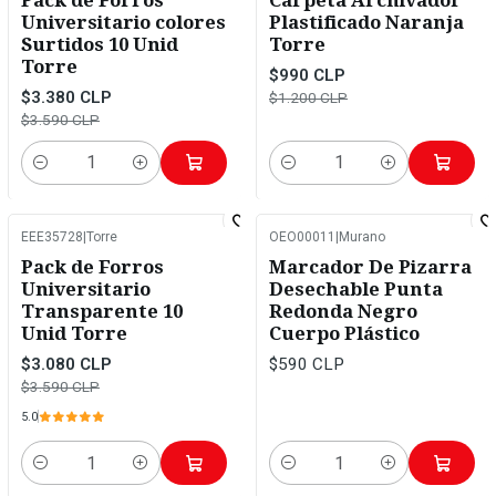
Pack de Forros
Carpeta Archivador
Universitario colores
Plastificado Naranja
Surtidos 10 Unid
Torre
Torre
$990 CLP
$3.380 CLP
$1.200 CLP
$3.590 CLP
Cantidad
Cantidad
EEE35728
|
Torre
OEO00011
|
Murano
-14%
OFF
Pack de Forros
Marcador De Pizarra
Universitario
Desechable Punta
Transparente 10
Redonda Negro
Unid Torre
Cuerpo Plástico
$3.080 CLP
$590 CLP
$3.590 CLP
5.0
Cantidad
Cantidad