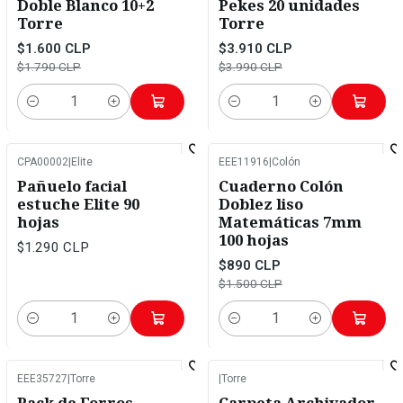
Doble Blanco 10+2
Pekes 20 unidades
Torre
Torre
$1.600 CLP
$3.910 CLP
$1.790 CLP
$3.990 CLP
Cantidad
Cantidad
CPA00002
|
Elite
EEE11916
|
Colón
-41%
OFF
Pañuelo facial
Cuaderno Colón
estuche Elite 90
Doblez liso
hojas
Matemáticas 7mm
100 hojas
$1.290 CLP
$890 CLP
$1.500 CLP
Cantidad
Cantidad
EEE35727
|
Torre
|
Torre
-6%
OFF
-18%
OFF