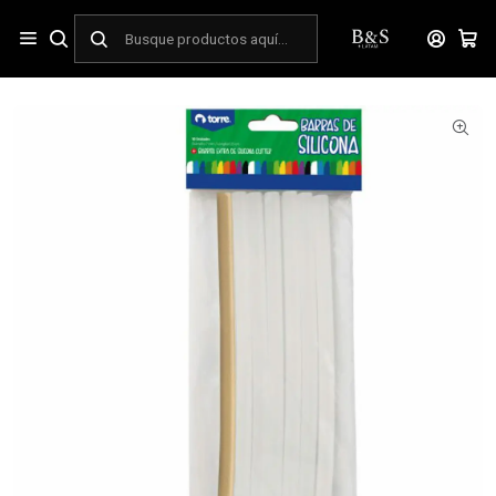
Inicio
ESCOLAR
Manualidades y Arte
Barras De Silicona 10 Unid. + Barra Glitter