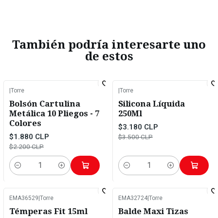
También podría interesarte uno
de estos
|
Torre
|
Torre
-15%
OFF
-9%
OFF
Bolsón Cartulina
Silicona Líquida
Metálica 10 Pliegos - 7
250Ml
Colores
$3.180 CLP
$1.880 CLP
$3.500 CLP
$2.200 CLP
Cantidad
Cantidad
EMA36529
|
Torre
EMA32724
|
Torre
-11%
OFF
-2%
OFF
Témperas Fit 15ml
Balde Maxi Tizas