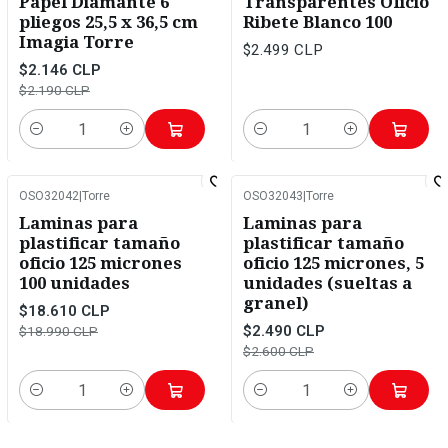
Papel Diamante 6
Transparentes Oficio
pliegos 25,5 x 36,5 cm
Ribete Blanco 100
Imagia Torre
$2.499 CLP
$2.146 CLP
$2.190 CLP
Cantidad
Cantidad
OSO32042
|
Torre
OSO32043
|
Torre
-2%
OFF
-4%
OFF
Laminas para
Laminas para
plastificar tamaño
plastificar tamaño
oficio 125 micrones
oficio 125 micrones, 5
100 unidades
unidades (sueltas a
granel)
$18.610 CLP
$2.490 CLP
$18.990 CLP
$2.600 CLP
Cantidad
Cantidad