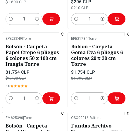
$206 CLP
$1.690 CLP
$210 CLP
Cantidad
Cantidad
EPE23349
|
Torre
EPE21734
|
Torre
-2%
OFF
-2%
OFF
Bolsón - Carpeta
Bolsón - Carpeta
Papel Crepe 6 pliegos
Goma Eva 6 pliegos 6
6 colores 50 x 100 cm
colores 20 x 30 cm
Imagia Torre
Torre
$1.754 CLP
$1.754 CLP
$1.790 CLP
$1.790 CLP
5.0
Cantidad
Cantidad
EMA25390
|
Torre
OSO00016
|
Fultons
-2%
OFF
Bolsón - Carpeta
Fundas Archivo