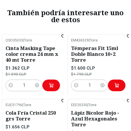
También podría interesarte uno
de estos
OSO35033
|
Torre
EMA36529
|
Torre
-2%
OFF
-11%
OFF
Cinta Masking Tape
Témperas Fit 15ml
color crema 24 mm x
Doble Blanco 10+2
40 mt Torre
Torre
$1.362 CLP
$1.600 CLP
$1.390 CLP
$1.790 CLP
Cantidad
Cantidad
EUE31796
|
Torre
EEE35335
|
Torre
-2%
OFF
-2%
OFF
Cola Fría Cristal 250
Lápiz Bicolor Rojo -
grs Torre
Azul Hexagonales
Torre
$1.656 CLP