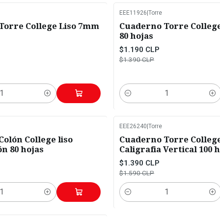
EEE11926
|
Torre
-14%
OFF
Torre College Liso 7mm
Cuaderno Torre Colleg
80 hojas
$1.190 CLP
$1.390 CLP
Cantidad
EEE26240
|
Torre
-13%
OFF
olón College liso
Cuaderno Torre College
n 80 hojas
Caligrafia Vertical 100 
$1.390 CLP
$1.590 CLP
Cantidad