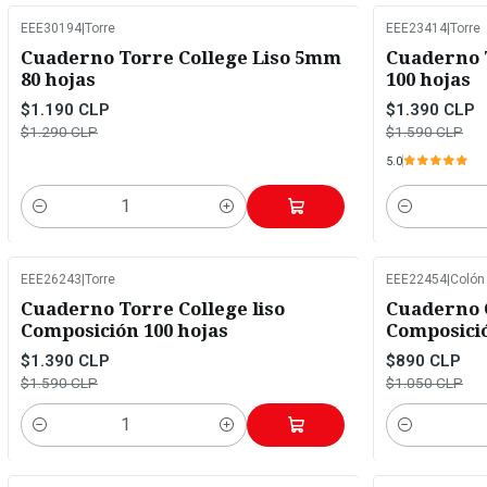
EEE30194
|
Torre
EEE23414
|
Torre
-8%
OFF
-13%
OFF
Cuaderno Torre College Liso 5mm
Cuaderno 
80 hojas
100 hojas
$1.190 CLP
$1.390 CLP
$1.290 CLP
$1.590 CLP
5.0
Cantidad
Cantidad
EEE26243
|
Torre
EEE22454
|
Colón
-13%
OFF
-15%
OFF
Cuaderno Torre College liso
Cuaderno C
Composición 100 hojas
Composició
$1.390 CLP
$890 CLP
$1.590 CLP
$1.050 CLP
Cantidad
Cantidad