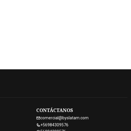
CONTÁCTANOS
comercial@byslatam.com
+56984309576