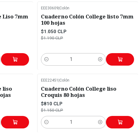
EEE30609
|
Colón
-12%
OFF
e Liso 7mm
Cuaderno Colón College listo 7mm
100 hojas
$1.050 CLP
$1.190 CLP
Cantidad
EEE22451
|
Colón
-30%
OFF
 liso
Cuaderno Colón College liso
hojas
Croquis 80 hojas
$810 CLP
$1.150 CLP
Cantidad