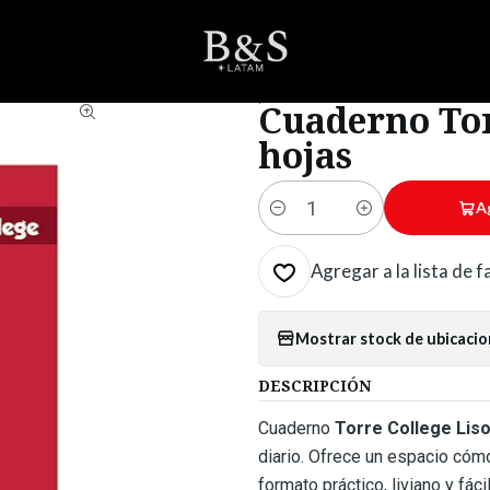
OLAR
Cuadernos
College y Doblez
Cuaderno Torre College Liso 5m
|
Cuaderno Tor
hojas
A
Cantidad
Agregar a la lista de 
Mostrar stock de ubicaci
DESCRIPCIÓN
Cuaderno
Torre College Lis
diario. Ofrece un espacio cómo
formato práctico, liviano y fá