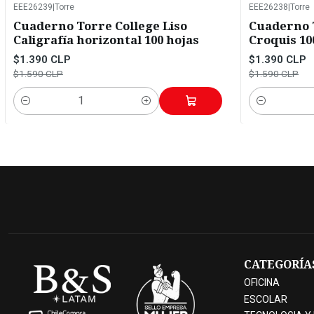
EEE26239
|
Torre
EEE26238
|
Torre
-13%
OFF
-13%
OFF
Cuaderno Torre College Liso
Cuaderno T
Caligrafía horizontal 100 hojas
Croquis 10
$1.390 CLP
$1.390 CLP
$1.590 CLP
$1.590 CLP
Cantidad
Cantidad
CATEGORÍA
OFICINA
ESCOLAR