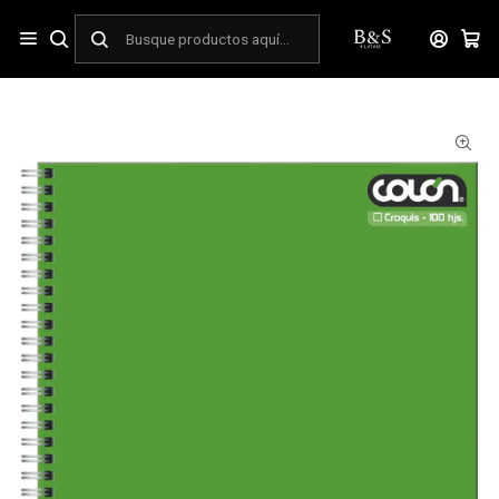
Inicio
ESCOLAR
Cuadernos
Universitarios
Cuaderno Universitario Colon liso Croquis 100 hojas (Tapa
Simple)