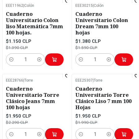
EEE11962
|
Colón
EEE30215
|
Colón
-17%
OFF
-13%
OFF
Cuaderno
Cuaderno
Universitario Colon
Universitario Colon
liso Matemática 7mm
Dream 7mm 100
100 hojas.
hojas
$1.150 CLP
$1.380 CLP
$1.390 CLP
$1.590 CLP
Cantidad
Cantidad
EEE28766
|
Torre
EEE25307
|
Torre
-15%
OFF
-2%
OFF
Cuaderno
Cuaderno
Universitario Torre
Universitario Torre
Clásico Jeans 7mm
Clásico Liso 7 mm 100
100 hojas
Hojas
$1.950 CLP
$1.950 CLP
$2.290 CLP
$1.990 CLP
Cantidad
Cantidad