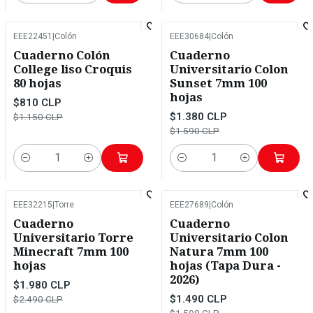
EEE22451
|
Colón
EEE30684
|
Colón
-30%
OFF
-13%
OFF
Cuaderno Colón
Cuaderno
College liso Croquis
Universitario Colon
80 hojas
Sunset 7mm 100
hojas
$810 CLP
$1.380 CLP
$1.150 CLP
$1.590 CLP
Cantidad
Cantidad
EEE32215
|
Torre
EEE27689
|
Colón
-20%
OFF
-6%
OFF
Cuaderno
Cuaderno
Universitario Torre
Universitario Colon
Minecraft 7mm 100
Natura 7mm 100
hojas
hojas (Tapa Dura -
2026)
$1.980 CLP
$1.490 CLP
$2.490 CLP
$1.590 CLP