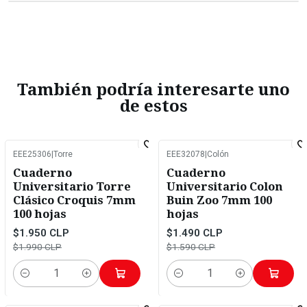
También podría interesarte uno
de estos
EEE25306
|
Torre
EEE32078
|
Colón
-2%
OFF
-6%
OFF
Cuaderno
Cuaderno
Universitario Torre
Universitario Colon
Clásico Croquis 7mm
Buin Zoo 7mm 100
100 hojas
hojas
$1.950 CLP
$1.490 CLP
$1.990 CLP
$1.590 CLP
Cantidad
Cantidad