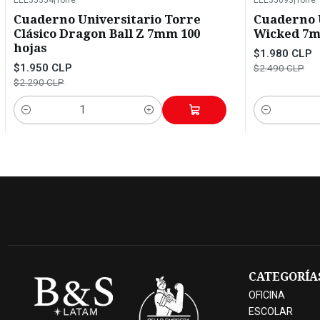
-15%
OFF
-20%
OFF
Cuaderno Universitario Torre
Cuaderno U
Clásico Dragon Ball Z 7mm 100
Wicked 7m
hojas
$1.980 CLP
$1.950 CLP
$2.490 CLP
$2.290 CLP
Cantidad
Cantidad
CATEGORÍA
OFICINA
ESCOLAR