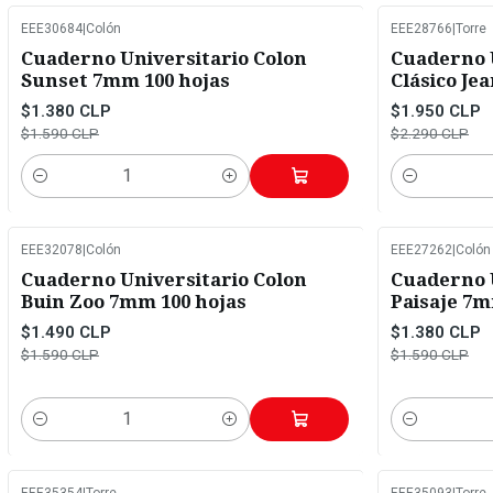
EEE30684
|
Colón
EEE28766
|
Torre
-13%
OFF
-15%
OFF
Cuaderno Universitario Colon
Cuaderno 
Sunset 7mm 100 hojas
Clásico Je
$1.380 CLP
$1.950 CLP
$1.590 CLP
$2.290 CLP
Cantidad
Cantidad
EEE32078
|
Colón
EEE27262
|
Colón
-6%
OFF
-13%
OFF
Cuaderno Universitario Colon
Cuaderno U
Buin Zoo 7mm 100 hojas
Paisaje 7m
$1.490 CLP
$1.380 CLP
$1.590 CLP
$1.590 CLP
Cantidad
Cantidad
EEE35354
|
Torre
EEE35093
|
Torre