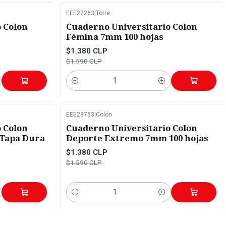
EEE27263
|
Torre
-13%
OFF
 Colon
Cuaderno Universitario Colon
Fémina 7mm 100 hojas
$1.380 CLP
$1.590 CLP
Cantidad
EEE28753
|
Colón
-13%
OFF
 Colon
Cuaderno Universitario Colon
(Tapa Dura
Deporte Extremo 7mm 100 hojas
$1.380 CLP
$1.590 CLP
Cantidad