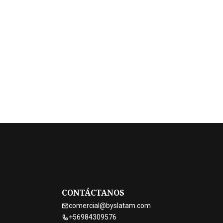
CONTÁCTANOS
comercial@byslatam.com
+56984309576