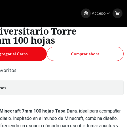
t 7mm 100 hojas
Acceso
versitario Torre
m 100 hojas
gregar al Carro
Comprar ahora
favoritos
ones
Minecraft 7mm 100 hojas Tapa Dura
, ideal para acompañar
o diario. Inspirado en el mundo de Minecraft, combina diseño,
 ofreciendo un espacio cómodo para escribir, tomar apuntes y