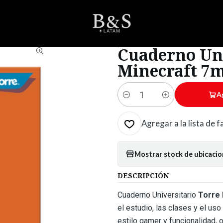
R
Cuadernos
Universitarios
Cuaderno Universitario Torre Minecraf
|
Cuaderno Uni
Minecraft 7m
A
Cantidad
Agregar a la lista de 
Mostrar stock de ubicaci
DESCRIPCIÓN
Cuaderno Universitario
Torre 
el estudio, las clases y el us
estilo gamer y funcionalidad,