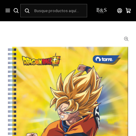
Inicio
ESCOLAR
Cuadernos
Universitarios
Cuaderno Universitario Torre Clásico Dragon Ball Z 7mm 100
hojas