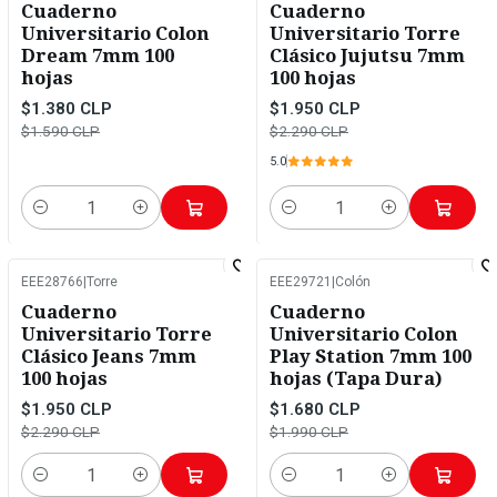
Cuaderno
Cuaderno
Universitario Colon
Universitario Torre
Dream 7mm 100
Clásico Jujutsu 7mm
hojas
100 hojas
$1.380 CLP
$1.950 CLP
$1.590 CLP
$2.290 CLP
5.0
Cantidad
Cantidad
EEE28766
|
Torre
EEE29721
|
Colón
-15%
OFF
-16%
OFF
Cuaderno
Cuaderno
Universitario Torre
Universitario Colon
Clásico Jeans 7mm
Play Station 7mm 100
100 hojas
hojas (Tapa Dura)
$1.950 CLP
$1.680 CLP
$2.290 CLP
$1.990 CLP
Cantidad
Cantidad