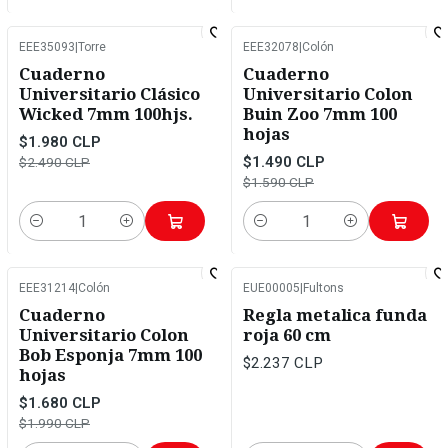
EEE35093
|
Torre
EEE32078
|
Colón
-20%
OFF
-6%
OFF
Cuaderno
Cuaderno
Universitario Clásico
Universitario Colon
Wicked 7mm 100hjs.
Buin Zoo 7mm 100
hojas
$1.980 CLP
$1.490 CLP
$2.490 CLP
$1.590 CLP
Cantidad
Cantidad
EEE31214
|
Colón
EUE00005
|
Fultons
-16%
OFF
Cuaderno
Regla metalica funda
Universitario Colon
roja 60 cm
Bob Esponja 7mm 100
$2.237 CLP
hojas
$1.680 CLP
$1.990 CLP