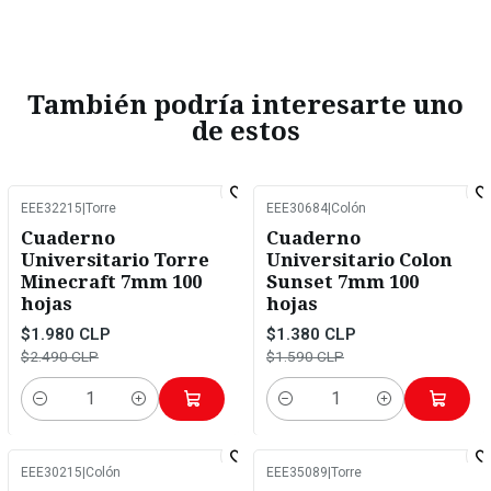
También podría interesarte uno
de estos
EEE32215
|
Torre
EEE30684
|
Colón
-20%
OFF
-13%
OFF
Cuaderno
Cuaderno
Universitario Torre
Universitario Colon
Minecraft 7mm 100
Sunset 7mm 100
hojas
hojas
$1.980 CLP
$1.380 CLP
$2.490 CLP
$1.590 CLP
Cantidad
Cantidad
EEE30215
|
Colón
EEE35089
|
Torre
-13%
OFF
-15%
OFF