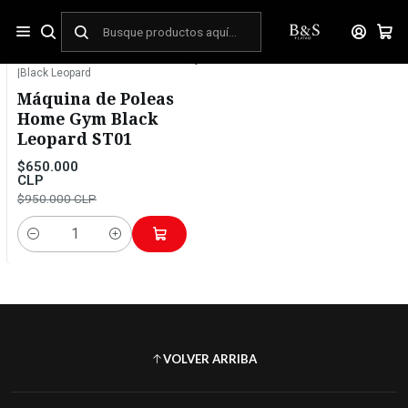
Inicio
Link Webpay
|
Black Leopard
-32%
OFF
Máquina de Poleas
Home Gym Black
Leopard ST01
$650.000
CLP
$950.000 CLP
Cantidad
VOLVER ARRIBA