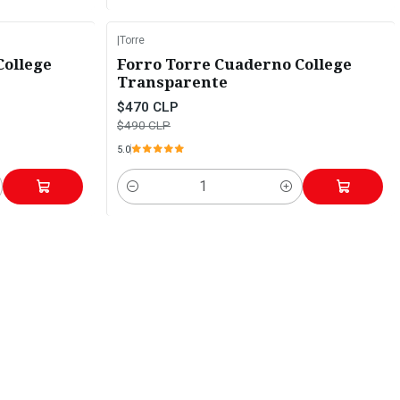
|
Torre
-4%
OFF
College
Forro Torre Cuaderno College
Transparente
$470 CLP
$490 CLP
5.0
Cantidad