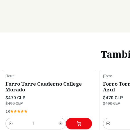
Tambié
|
Torre
|
Torre
-4%
OFF
-4%
OFF
Forro Torre Cuaderno College
Forro Tor
Morado
Azul
$470 CLP
$470 CLP
$490 CLP
$490 CLP
5.0
Cantidad
Cantidad