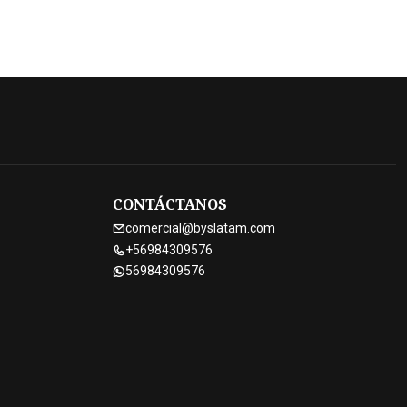
CONTÁCTANOS
comercial@byslatam.com
+56984309576
56984309576