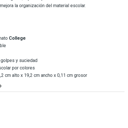
 mejora la organización del material escolar.
rmato
College
able
 golpes y suciedad
scolar por colores
2 cm alto x 19,2 cm ancho x 0,11 cm grosor
O