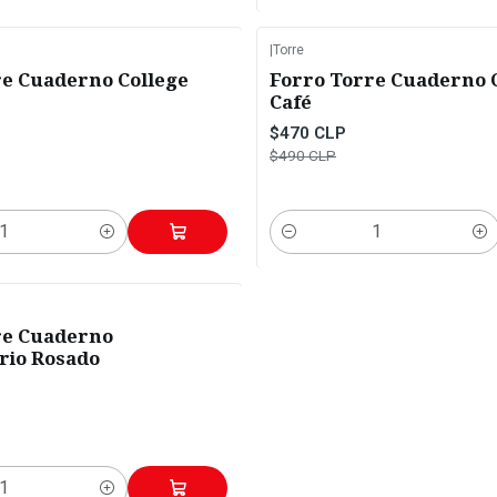
|
Torre
-4%
OFF
re Cuaderno College
Forro Torre Cuaderno 
Café
$470 CLP
$490 CLP
Cantidad
re Cuaderno
rio Rosado