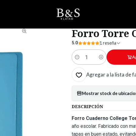
io
ESCOLAR
Cuadernos
Forros
Forro Torre Cuaderno College Cel
|
Forro Torre 
5.0
1 reseña
A
Cantidad
Agregar a la lista de 
Mostrar stock de ubicaci
DESCRIPCIÓN
Forro Cuaderno College To
año escolar. Fabricado con mat
tapas en buen estado, evitando