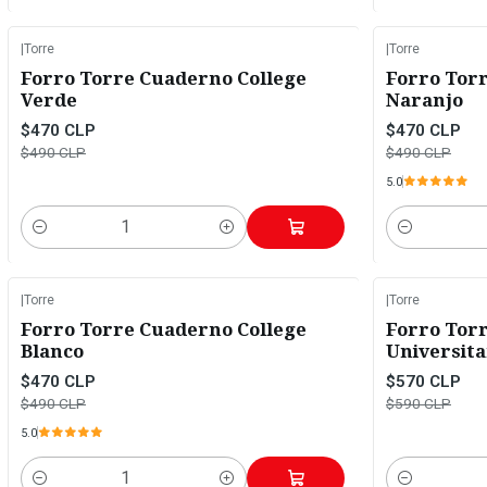
|
Torre
|
Torre
-4%
OFF
-4%
OFF
Forro Torre Cuaderno College
Forro Tor
Verde
Naranjo
$470 CLP
$470 CLP
$490 CLP
$490 CLP
5.0
Cantidad
Cantidad
|
Torre
|
Torre
-4%
OFF
-3%
OFF
Forro Torre Cuaderno College
Forro Tor
Blanco
Universita
$470 CLP
$570 CLP
$490 CLP
$590 CLP
5.0