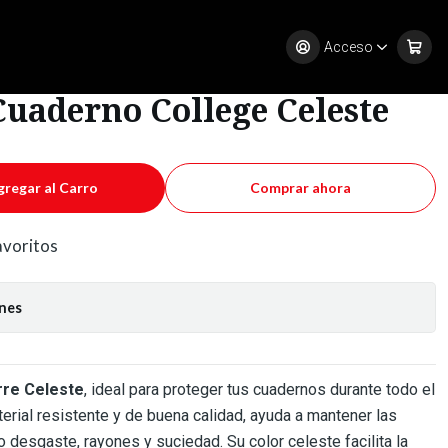
este
Acceso
Cuaderno College Celeste
gregar al Carro
Comprar ahora
favoritos
ones
rre Celeste
, ideal para proteger tus cuadernos durante todo el
erial resistente y de buena calidad, ayuda a mantener las
 desgaste, rayones y suciedad. Su color celeste facilita la