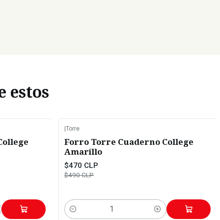
e estos
|
Torre
-4%
OFF
College
Forro Torre Cuaderno College
Amarillo
$470 CLP
$490 CLP
Cantidad