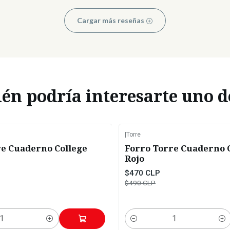
Cargar más reseñas
n podría interesarte uno d
|
Torre
-4%
OFF
re Cuaderno College
Forro Torre Cuaderno 
Rojo
$470 CLP
$490 CLP
Cantidad