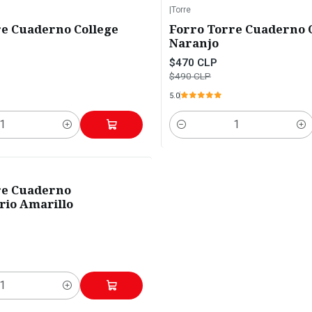
|
Torre
-4%
OFF
re Cuaderno College
Forro Torre Cuaderno 
Naranjo
$470 CLP
$490 CLP
5.0
Cantidad
re Cuaderno
rio Amarillo