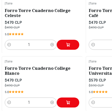
|
Torre
|
Torre
-4%
OFF
-4%
OFF
Forro Torre Cuaderno College
Forro Tor
Celeste
Café
$470 CLP
$470 CLP
$490 CLP
$490 CLP
5.0
Cantidad
Cantidad
|
Torre
|
Torre
-4%
OFF
-3%
OFF
Forro Torre Cuaderno College
Forro Tor
Blanco
Universita
$470 CLP
$570 CLP
$490 CLP
$590 CLP
5.0
5.0
Cantidad
Cantidad