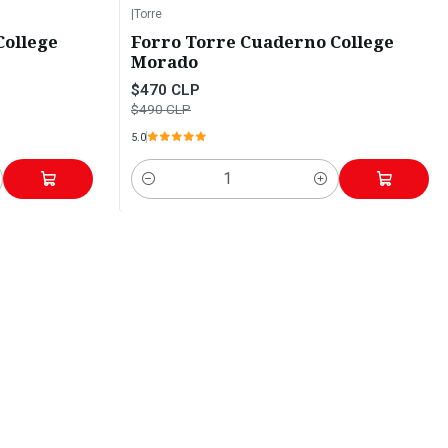
|
Torre
-4%
OFF
College
Forro Torre Cuaderno College
Morado
$470 CLP
$490 CLP
5.0
Cantidad