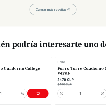
Cargar más reseñas
n podría interesarte uno d
|
Torre
-4%
OFF
re Cuaderno College
Forro Torre Cuaderno 
Verde
$470 CLP
$490 CLP
Cantidad