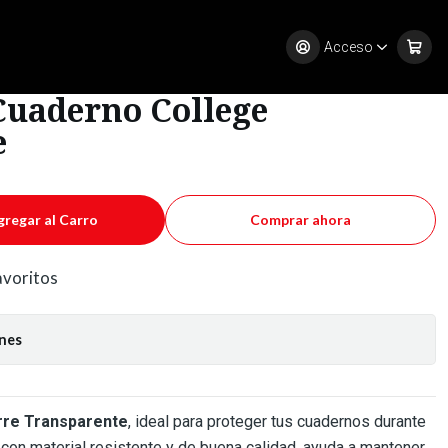
parente
Acceso
Cuaderno College
e
gregar al Carro
Comprar ahora
favoritos
ones
rre Transparente
, ideal para proteger tus cuadernos durante
 con material resistente y de buena calidad, ayuda a mantener