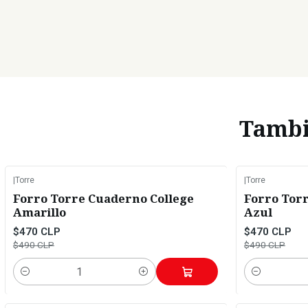
Tambié
|
Torre
|
Torre
-4%
OFF
-4%
OFF
Forro Torre Cuaderno College
Forro Tor
Amarillo
Azul
$470 CLP
$470 CLP
$490 CLP
$490 CLP
Cantidad
Cantidad