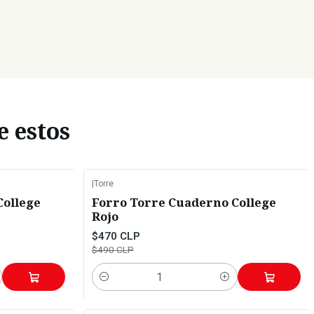
e estos
|
Torre
-4%
OFF
College
Forro Torre Cuaderno College
Rojo
$470 CLP
$490 CLP
Cantidad