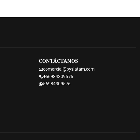
CONTÁCTANOS
comercial@byslatam.com
+56984309576
56984309576