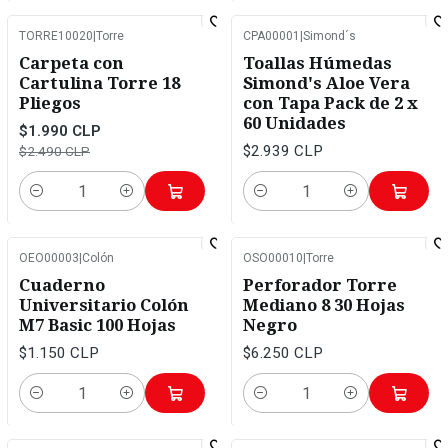
TORRE10020
|
Torre
CPA00001
|
Simond´s
-20%
OFF
Carpeta con
Toallas Húmedas
Cartulina Torre 18
Simond's Aloe Vera
Pliegos
con Tapa Pack de 2 x
60 Unidades
$1.990 CLP
$2.939 CLP
$2.490 CLP
Cantidad
Cantidad
OEO00003
|
Colón
OSO00010
|
Torre
Cuaderno
Perforador Torre
Universitario Colón
Mediano 8 30 Hojas
M7 Basic 100 Hojas
Negro
$1.150 CLP
$6.250 CLP
Cantidad
Cantidad