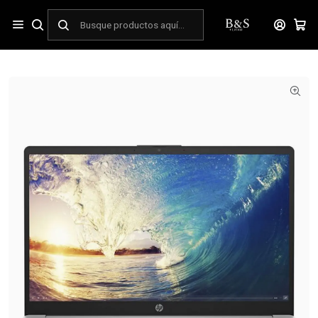
Inicio
TECNOLOGIA Y ELECTRONICA
Notebooks
Notebook
Notebook HP 15-fc0022la 15.6" | Ryzen 7 7730U | 16GB RAM |
512GB SSD | Windows 11 Home