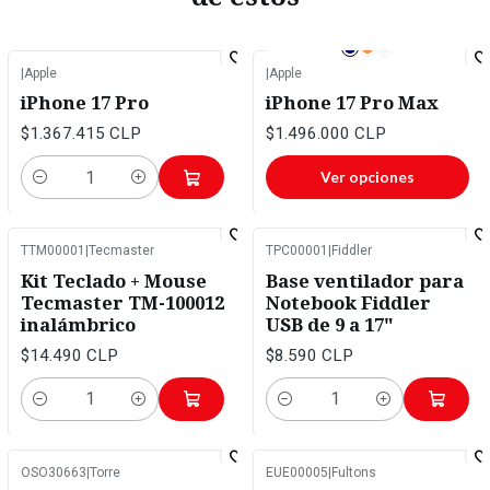
|
Apple
|
Apple
iPhone 17 Pro
iPhone 17 Pro Max
$1.367.415 CLP
$1.496.000 CLP
Ver opciones
Cantidad
TTM00001
|
Tecmaster
TPC00001
|
Fiddler
Kit Teclado + Mouse
Base ventilador para
Tecmaster TM-100012
Notebook Fiddler
inalámbrico
USB de 9 a 17"
$14.490 CLP
$8.590 CLP
Cantidad
Cantidad
OSO30663
|
Torre
EUE00005
|
Fultons
-41%
OFF