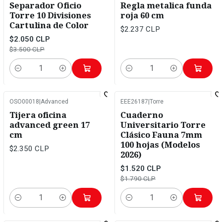
Separador Oficio
Regla metalica funda
Torre 10 Divisiones
roja 60 cm
Cartulina de Color
$2.237 CLP
$2.050 CLP
$3.500 CLP
Cantidad
Cantidad
OSO00018
|
Advanced
EEE26187
|
Torre
-15%
OFF
Tijera oficina
Cuaderno
advanced green 17
Universitario Torre
cm
Clásico Fauna 7mm
100 hojas (Modelos
$2.350 CLP
2026)
$1.520 CLP
$1.790 CLP
Cantidad
Cantidad