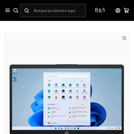
Inicio
TECNOLOGIA Y ELECTRONICA
Notebooks
Notebook
Notebook HP 245 G10 14" | Ryzen 3 7330U | 8GB RAM | 512GB SSD |
Windows 11 Home