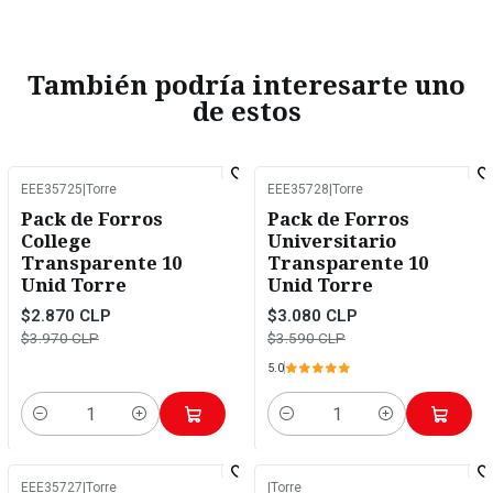
También podría interesarte uno
de estos
EEE35725
|
Torre
EEE35728
|
Torre
-28%
OFF
-14%
OFF
Pack de Forros
Pack de Forros
College
Universitario
Transparente 10
Transparente 10
Unid Torre
Unid Torre
$2.870 CLP
$3.080 CLP
$3.970 CLP
$3.590 CLP
5.0
Cantidad
Cantidad
EEE35727
|
Torre
|
Torre