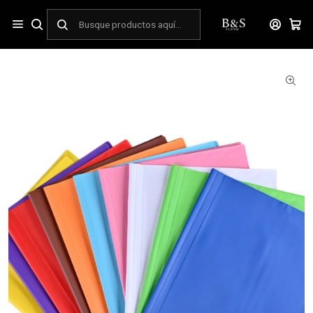
Inicio
ESCOLAR
Cuadernos
Forros
Pack de Forros College colores Surtidos 10 Unidades Torre