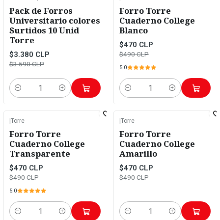
-6%
OFF
-4%
OFF
Pack de Forros
Forro Torre
Universitario colores
Cuaderno College
Surtidos 10 Unid
Blanco
Torre
$470 CLP
$3.380 CLP
$490 CLP
$3.590 CLP
5.0
Cantidad
Cantidad
|
Torre
|
Torre
-4%
OFF
-4%
OFF
Forro Torre
Forro Torre
Cuaderno College
Cuaderno College
Transparente
Amarillo
$470 CLP
$470 CLP
$490 CLP
$490 CLP
5.0
Cantidad
Cantidad