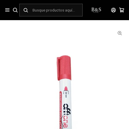
Inicio
ESCOLAR
Escritura y Dibujo
Plumón Marcador Pizarra Rojo Offione Punta Redonda 2.8 mm