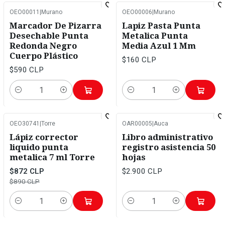
OEO00011
|
Murano
OEO00006
|
Murano
Marcador De Pizarra
Lapiz Pasta Punta
Desechable Punta
Metalica Punta
Redonda Negro
Media Azul 1 Mm
Cuerpo Plástico
$160 CLP
$590 CLP
Cantidad
Cantidad
OEO30741
|
Torre
OAR00005
|
Auca
-2%
OFF
Lápiz corrector
Libro administrativo
liquido punta
registro asistencia 50
metalica 7 ml Torre
hojas
$872 CLP
$2.900 CLP
$890 CLP
Cantidad
Cantidad