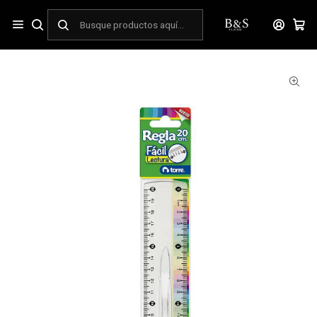
Inicio
ESCOLAR
Manualidades y Arte
Regla plástica 20 cm con manilla Torre