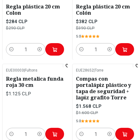
-2%
OFF
-2%
OFF
Regla plástica 20 cm
Regla plástica 20 cm
Colon
Colón
$284 CLP
$382 CLP
$290 CLP
$390 CLP
5.0
Cantidad
Cantidad
EUE00003
|
Fultons
EUE28652
|
Torre
-2%
OFF
Regla metalica funda
Compas con
roja 30 cm
portalápiz plástico y
tapa de seguridad +
$1.125 CLP
lapiz grafito Torre
$1.568 CLP
$1.600 CLP
5.0
Cantidad
Cantidad