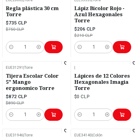
-2%
OFF
-2%
OFF
Regla plástica 30 cm
Lápiz Bicolor Rojo -
Torre
Azul Hexagonales
Torre
$735 CLP
$206 CLP
$750 CLP
$210 CLP
Cantidad
Cantidad
EUE31291
|
Torre
|
-2%
OFF
Tijera Escolar Color
Lápices de 12 Colores
5" Mango
Hexagonales Imagia
ergonomico Torre
Torre
$872 CLP
$0 CLP
$890 CLP
Cantidad
Cantidad
EUE31946
|
Torre
EUE34140
|
Colón