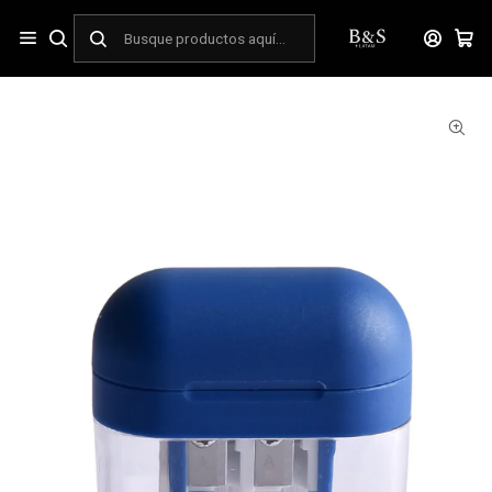
Inicio
ESCOLAR
Escritura y Dibujo
Accesorios de Escritura Escolar
Sacapunta plástico con depósito 2 orificios forma Pod Torre