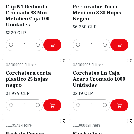
Clip N1 Redondo
Perforador Torre
Cromado 33 Mm
Mediano 8 30 Hojas
Metalico Caja 100
Negro
Unidades
$6.250 CLP
$329 CLP
Cantidad
Cantidad
OSO00009
|
Fultons
OSO00005
|
Fultons
Corchetera corta
Corchetes En Caja
plastico 25 hojas
Acero Cromado 1000
negro
Unidades
$1.999 CLP
$219 CLP
Cantidad
Cantidad
EEE35727
|
Torre
EEE00002
|
Rhein
-6%
OFF
Pack de Forros
Block oficio