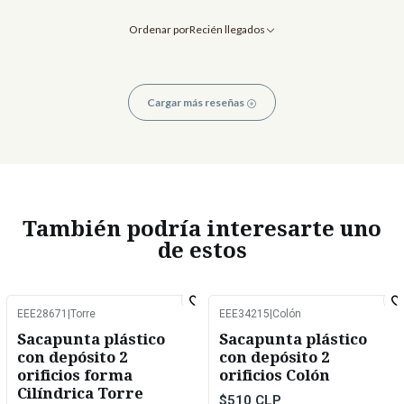
Ordenar por
Recién llegados
Cargar más reseñas
También podría interesarte uno
de estos
EEE28671
|
Torre
EEE34215
|
Colón
-2%
OFF
-2%
OFF
Sacapunta plástico
Sacapunta plástico
con depósito 2
con depósito 2
orificios forma
orificios Colón
Cilíndrica Torre
$510 CLP