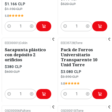
$1.166 CLP
$520 CLP
$1.190 CLP
5.0
Cantidad
Cantidad
EEE00001
|
Colón
EEE35728
|
Torre
-37%
OFF
-14%
OFF
Sacapunta plástico
Pack de Forros
con depósito 2
Universitario
orificios
Transparente 10
Unid Torre
$380 CLP
$3.080 CLP
$600 CLP
$3.590 CLP
5.0
Cantidad
Cantidad
OSO00006
|
Fultons
OSO00010
|
Torre