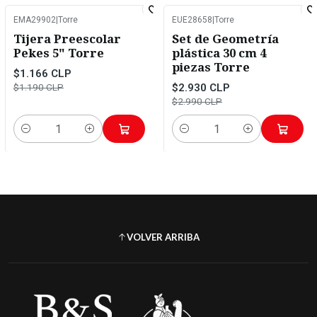
EMA29902
|
Torre
EUE28658
|
Torre
-2%
OFF
-2%
OFF
Tijera Preescolar
Set de Geometría
Pekes 5" Torre
plástica 30 cm 4
piezas Torre
$1.166 CLP
$2.930 CLP
$1.190 CLP
$2.990 CLP
Cantidad
Cantidad
VOLVER ARRIBA