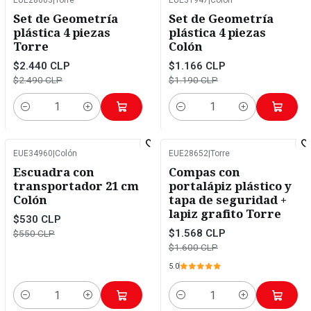
-2%
OFF
-2%
OFF
Set de Geometría
Set de Geometría
plástica 4 piezas
plástica 4 piezas
Torre
Colón
$2.440 CLP
$1.166 CLP
$2.490 CLP
$1.190 CLP
Cantidad
Cantidad
EUE34960
|
Colón
EUE28652
|
Torre
-4%
OFF
-2%
OFF
Escuadra con
Compas con
transportador 21 cm
portalápiz plástico y
Colón
tapa de seguridad +
lapiz grafito Torre
$530 CLP
$1.568 CLP
$550 CLP
$1.600 CLP
5.0
Cantidad
Cantidad