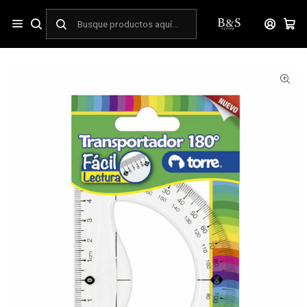
Inicio
ESCOLAR
Geometría y Accesorios
Reglas
Transportador plástico 180° Facil Lectura Torre