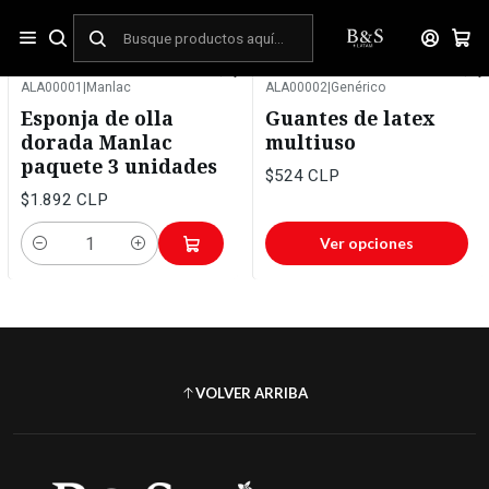
Inicio
ASEO Y LIMPIEZA
Aseo
Accesorios de Aseo
ALA00001
|
Manlac
ALA00002
|
Genérico
Esponja de olla
Guantes de latex
dorada Manlac
multiuso
paquete 3 unidades
$524 CLP
$1.892 CLP
Ver opciones
Cantidad
VOLVER ARRIBA