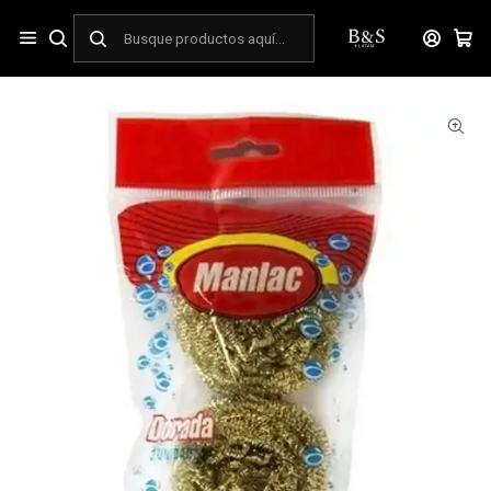
Inicio
ASEO Y LIMPIEZA
Aseo
Accesorios de Aseo
Esponja de olla dorada Manlac paquete 3 unidades