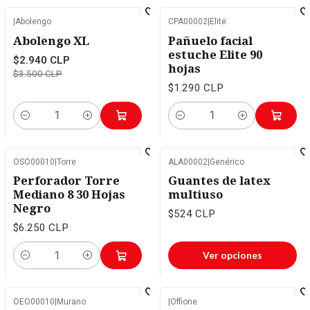
|
Abolengo
CPA00002
|
Elite
-16%
OFF
Abolengo XL
Pañuelo facial
estuche Elite 90
$2.940 CLP
hojas
$3.500 CLP
$1.290 CLP
Cantidad
Cantidad
OSO00010
|
Torre
ALA00002
|
Genérico
Perforador Torre
Guantes de latex
Mediano 8 30 Hojas
multiuso
Negro
$524 CLP
$6.250 CLP
Ver opciones
Cantidad
OEO00010
|
Murano
|
Offione