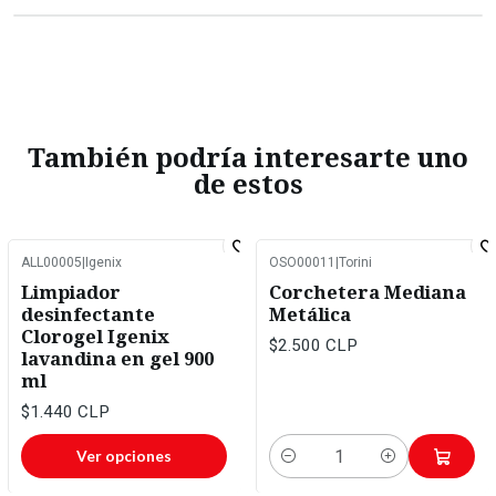
También podría interesarte uno
de estos
ALL00005
|
Igenix
OSO00011
|
Torini
Limpiador
Corchetera Mediana
desinfectante
Metálica
Clorogel Igenix
$2.500 CLP
lavandina en gel 900
ml
$1.440 CLP
Ver opciones
Cantidad