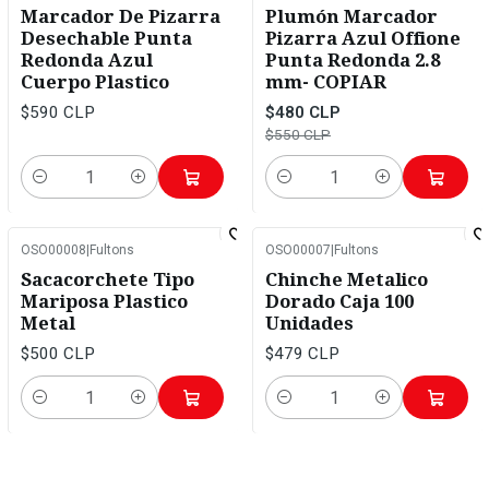
-13%
OFF
Marcador De Pizarra
Plumón Marcador
Desechable Punta
Pizarra Azul Offione
Redonda Azul
Punta Redonda 2.8
Cuerpo Plastico
mm- COPIAR
$590 CLP
$480 CLP
$550 CLP
Cantidad
Cantidad
OSO00008
|
Fultons
OSO00007
|
Fultons
Sacacorchete Tipo
Chinche Metalico
Mariposa Plastico
Dorado Caja 100
Metal
Unidades
$500 CLP
$479 CLP
Cantidad
Cantidad