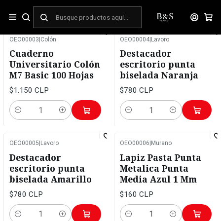
Inicio
Pago normal
OEO00003
|
Colón
OEO00004
|
Lavoro
Cuaderno
Destacador
Universitario Colón
escritorio punta
M7 Basic 100 Hojas
biselada Naranja
$1.150 CLP
$780 CLP
Cantidad
Cantidad
OEO00005
|
Lavoro
OEO00006
|
Murano
Destacador
Lapiz Pasta Punta
escritorio punta
Metalica Punta
biselada Amarillo
Media Azul 1 Mm
$780 CLP
$160 CLP
Cantidad
Cantidad