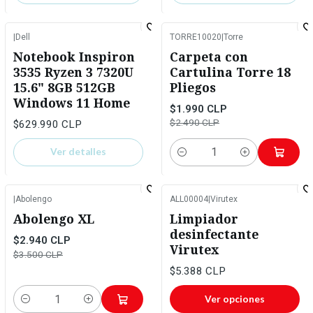
|
Dell
TORRE10020
|
Torre
-20%
OFF
No disponible
Notebook Inspiron
Carpeta con
3535 Ryzen 3 7320U
Cartulina Torre 18
15.6" 8GB 512GB
Pliegos
Windows 11 Home
$1.990 CLP
$2.490 CLP
$629.990 CLP
Ver detalles
Cantidad
|
Abolengo
ALL00004
|
Virutex
-16%
OFF
Abolengo XL
Limpiador
desinfectante
$2.940 CLP
Virutex
$3.500 CLP
$5.388 CLP
Ver opciones
Cantidad