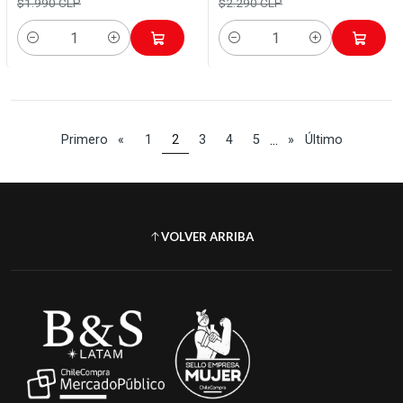
$1.990 CLP
$2.290 CLP
Cantidad
Cantidad
...
Primero
«
1
2
3
4
5
»
Último
VOLVER ARRIBA