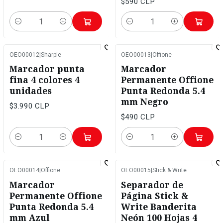
$590 CLP
Cantidad
Cantidad
OEO00012
|
Sharpie
OEO00013
|
Offione
Marcador punta
Marcador
fina 4 colores 4
Permanente Offione
unidades
Punta Redonda 5.4
mm Negro
$3.990 CLP
$490 CLP
Cantidad
Cantidad
OEO00014
|
Offione
OEO00015
|
Stick & Write
Marcador
Separador de
Permanente Offione
Página Stick &
Punta Redonda 5.4
Write Banderita
mm Azul
Neón 100 Hojas 4