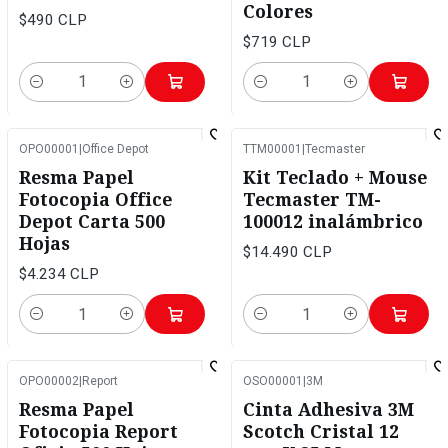
Colores
$490 CLP
$719 CLP
Cantidad
Cantidad
OPO00001
|
Office Depot
TTM00001
|
Tecmaster
Resma Papel
Kit Teclado + Mouse
Fotocopia Office
Tecmaster TM-
Depot Carta 500
100012 inalámbrico
Hojas
$14.490 CLP
$4.234 CLP
Cantidad
Cantidad
OPO00002
|
Report
OSO00001
|
3M
Resma Papel
Cinta Adhesiva 3M
Fotocopia Report
Scotch Cristal 12