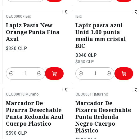
OEO00007
|
Bic
|
Bic
-38%
OFF
Lapiz Pasta New
Lapiz pasta azul
Orange Punta Fina
Unid 1.00 punta
Azul
media mm cristal
BIC
$320 CLP
$340 CLP
$550 CLP
Cantidad
Cantidad
OEO00010
|
Murano
OEO00011
|
Murano
Marcador De
Marcador De
Pizarra Desechable
Pizarra Desechable
Punta Redonda Azul
Punta Redonda
Cuerpo Plastico
Negro Cuerpo
Plástico
$590 CLP