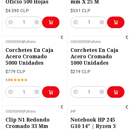
Oficio 500 Hojas
mm X 25 M
$4.590 CLP
$531 CLP
Cantidad
Cantidad
OSO00004
|
Fultons
OSO00005
|
Fultons
Corchetes En Caja
Corchetes En Caja
Acero Cromado
Acero Cromado
5000 Unidades
1000 Unidades
$779 CLP
$219 CLP
5.0
Cantidad
Cantidad
OSO00006
|
Fultons
|
HP
-8%
OFF
Clip N1 Redondo
Notebook HP 245
No disponible
Cromado 33 Mm
G10 14" | Ryzen 3