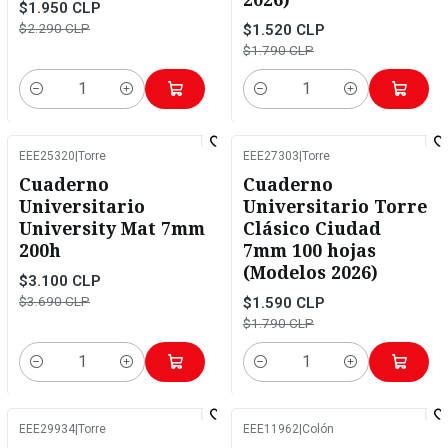
2026)
$1.950 CLP
$2.290 CLP
$1.520 CLP
$1.790 CLP
Cantidad
Cantidad
EEE25320
|
Torre
EEE27303
|
Torre
-16%
OFF
-11%
OFF
Cuaderno
Cuaderno
Universitario
Universitario Torre
University Mat 7mm
Clásico Ciudad
200h
7mm 100 hojas
(Modelos 2026)
$3.100 CLP
$3.690 CLP
$1.590 CLP
$1.790 CLP
Cantidad
Cantidad
EEE29934
|
Torre
EEE11962
|
Colón
-20%
OFF
-17%
OFF