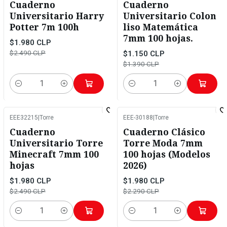
Cuaderno
Cuaderno
Universitario Harry
Universitario Colon
Potter 7m 100h
liso Matemática
7mm 100 hojas.
$1.980 CLP
$2.490 CLP
$1.150 CLP
$1.390 CLP
Cantidad
Cantidad
EEE32215
|
Torre
EEE-30188
|
Torre
-20%
OFF
-14%
OFF
Cuaderno
Cuaderno Clásico
Universitario Torre
Torre Moda 7mm
Minecraft 7mm 100
100 hojas (Modelos
hojas
2026)
$1.980 CLP
$1.980 CLP
$2.490 CLP
$2.290 CLP
Cantidad
Cantidad