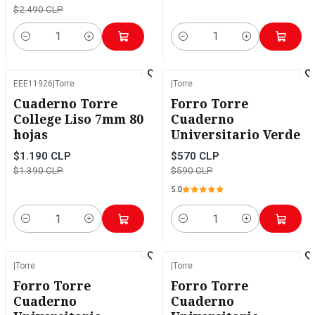
$2.490 CLP
Cantidad
Cantidad
EEE11926
|
Torre
|
Torre
-14%
OFF
-3%
OFF
Cuaderno Torre
Forro Torre
College Liso 7mm 80
Cuaderno
hojas
Universitario Verde
$1.190 CLP
$570 CLP
$1.390 CLP
$590 CLP
5.0
Cantidad
Cantidad
|
Torre
|
Torre
-3%
OFF
-3%
OFF
Forro Torre
Forro Torre
Cuaderno
Cuaderno